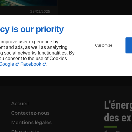
28/03/2025
ons notre nouveau site
 moderne, écologique
cy is our priority
ble
 improve user experience by
Customize
nt and ads, as well as analyzing
ng social networks functionalities. By
you consent to the use of Cookies
Google
Facebook
.
L'éner
Accueil
Contactez-nous
des ex
Mentions légales
Plan du site