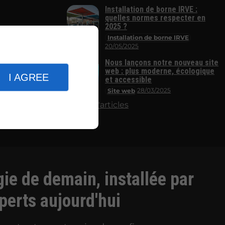
Installation de borne IRVE :
quelles normes respecter en
2025 ?
Installation de borne IRVE
20/05/2025
Nous lançons notre nouveau site
web : plus moderne, écologique
I AGREE
et accessible
28/03/2025
Site web
Plus d'articles
gie de demain, installée par
perts aujourd'hui