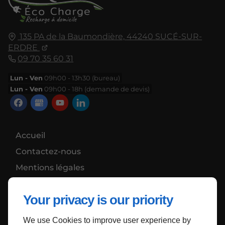
135 PA de la Baumondière,
44240
SUCÉ-SUR-
ERDRE
09 70 35 60 31
Lun - Ven
09h00 - 13h30 (bureau)
Lun - Ven
09h00 - 18h (demande de devis)
Accueil
Contactez-nous
Mentions légales
Plan du site
Your privacy is our priority
We use Cookies to improve user experience by